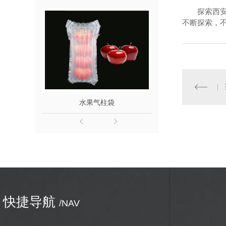
探索西
不断探索，
水果气柱袋
气柱袋7柱16C
快捷导航
/NAV