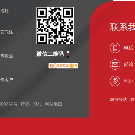
气泡柱
联系
西安气柱袋厂家
电话
微信二维码
时事聚焦
邮箱
合作客户
地址
城市分站
:
陕
000366号
RSS
XML
网站地图